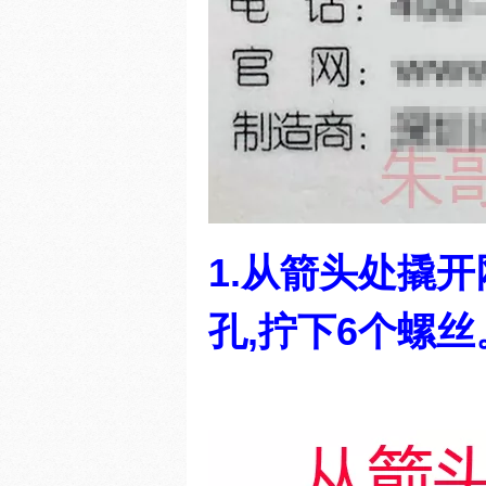
1.从箭头处撬
孔,
拧下6个螺丝