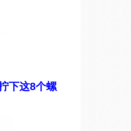
拧下这8个螺